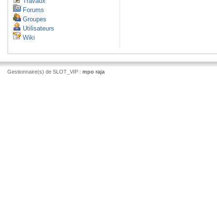
Travaux
Forums
Groupes
Utilisateurs
Wiki
Gestionnaire(s) de SLOT_VIP :
mpo raja