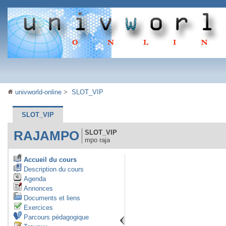
univworld-online
>
SLOT_VIP
SLOT_VIP
RAJAMPO
SLOT_VIP
mpo raja
Accueil du cours
Description du cours
Agenda
Annonces
Documents et liens
Exercices
Parcours pédagogique