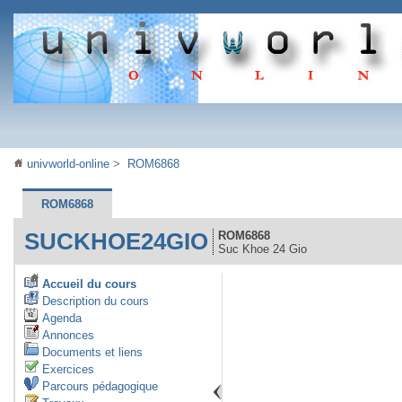
univworld-online
>
ROM6868
ROM6868
SUCKHOE24GIO
ROM6868
Suc Khoe 24 Gio
Accueil du cours
Description du cours
Agenda
Annonces
Documents et liens
Exercices
Parcours pédagogique