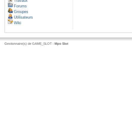
Travaux
Forums
Groupes
Utilisateurs
Wiki
Gestionnaire(s) de GAME_SLOT :
Mpo Slot