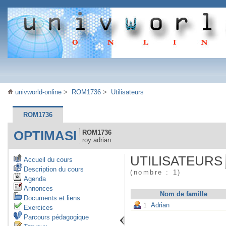
univworld-online
>
ROM1736
>
Utilisateurs
ROM1736
OPTIMASI
ROM1736
roy adrian
UTILISATEURS
Accueil du cours
Description du cours
(nombre : 1)
Agenda
Annonces
Nom de famille
Documents et liens
Adrian
1
Exercices
Parcours pédagogique