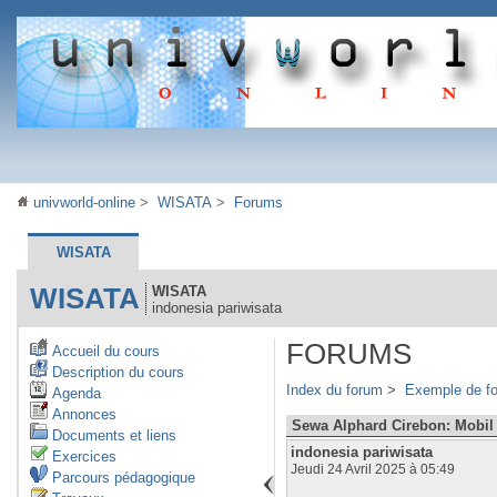
univworld-online
>
WISATA
>
Forums
WISATA
WISATA
WISATA
indonesia pariwisata
FORUMS
Accueil du cours
Description du cours
Index du forum
>
Exemple de f
Agenda
Annonces
Sewa Alphard Cirebon: Mobil
Documents et liens
indonesia pariwisata
Exercices
Jeudi 24 Avril 2025 à 05:49
Parcours pédagogique