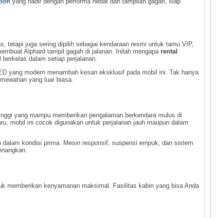
ebon
yang hadir dengan performa hebat dan tampilan gagah, siap
, tetapi juga sering dipilih sebagai kendaraan resmi untuk tamu VIP,
membuat Alphard tampil gagah di jalanan. Inilah mengapa
rental
l berkelas dalam setiap perjalanan.
LED yang modern menambah kesan eksklusif pada mobil ini. Tak hanya
mewahan yang luar biasa.
a tinggi yang mampu memberikan pengalaman berkendara mulus di
aru, mobil ini cocok digunakan untuk perjalanan jauh maupun dalam
 dalam kondisi prima. Mesin responsif, suspensi empuk, dan sistem
enangkan.
 untuk memberikan kenyamanan maksimal. Fasilitas kabin yang bisa Anda