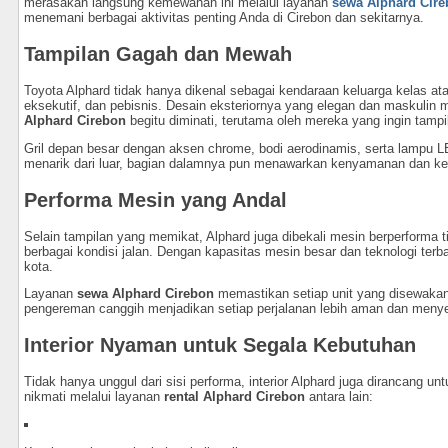
merasakan langsung kemewahan ini melalui layanan
sewa Alphard Cir
menemani berbagai aktivitas penting Anda di Cirebon dan sekitarnya.
Tampilan Gagah dan Mewah
Toyota Alphard tidak hanya dikenal sebagai kendaraan keluarga kelas atas
eksekutif, dan pebisnis. Desain eksteriornya yang elegan dan maskulin 
Alphard Cirebon
begitu diminati, terutama oleh mereka yang ingin tampi
Gril depan besar dengan aksen chrome, bodi aerodinamis, serta lampu 
menarik dari luar, bagian dalamnya pun menawarkan kenyamanan dan ke
Performa Mesin yang Andal
Selain tampilan yang memikat, Alphard juga dibekali mesin berperform
berbagai kondisi jalan. Dengan kapasitas mesin besar dan teknologi terb
kota.
Layanan
sewa Alphard Cirebon
memastikan setiap unit yang disewakan
pengereman canggih menjadikan setiap perjalanan lebih aman dan meny
Interior Nyaman untuk Segala Kebutuhan
Tidak hanya unggul dari sisi performa, interior Alphard juga dirancang
nikmati melalui layanan
rental Alphard Cirebon
antara lain: