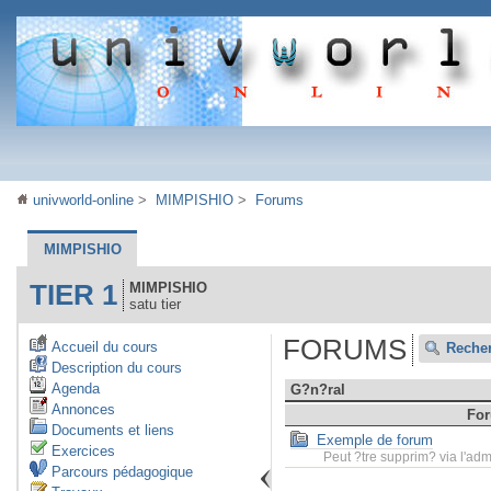
univworld-online
>
MIMPISHIO
>
Forums
MIMPISHIO
TIER 1
MIMPISHIO
satu tier
FORUMS
Accueil du cours
Reche
Description du cours
Agenda
G?n?ral
Annonces
Fo
Documents et liens
Exemple de forum
Exercices
Peut ?tre supprim? via l'adm
Parcours pédagogique