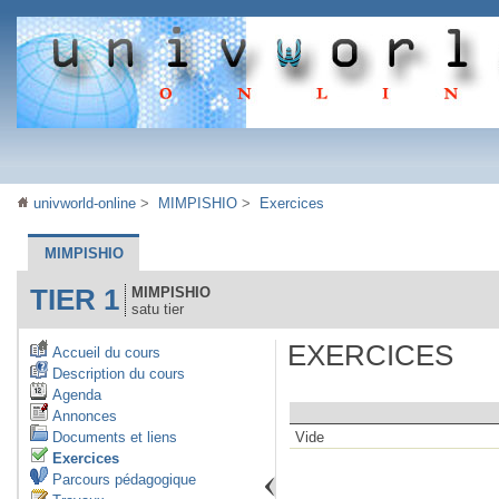
univworld-online
>
MIMPISHIO
>
Exercices
MIMPISHIO
TIER 1
MIMPISHIO
satu tier
EXERCICES
Accueil du cours
Description du cours
Agenda
Annonces
Documents et liens
Vide
Exercices
Parcours pédagogique